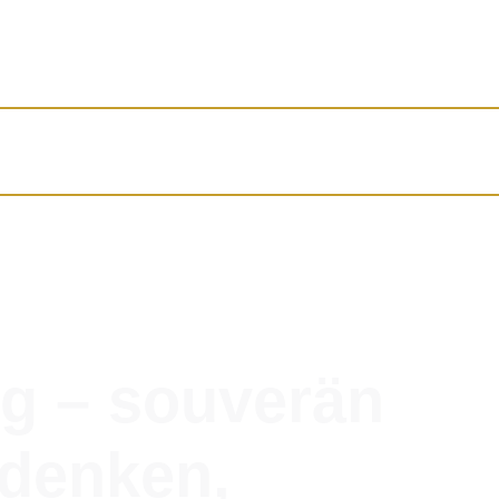
g – souverän
 denken,